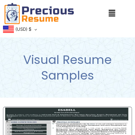
Skip
Menu
to
content
(USD)
$
Visual Resume
Samples